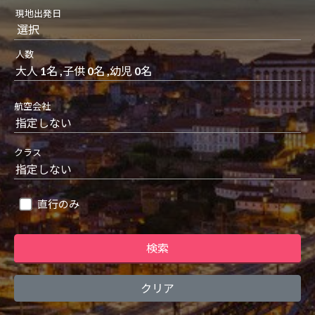
現地出発日
選択
人数
大人 1名 ,子供 0名 ,幼児 0名
航空会社
クラス
直行のみ
検索
クリア